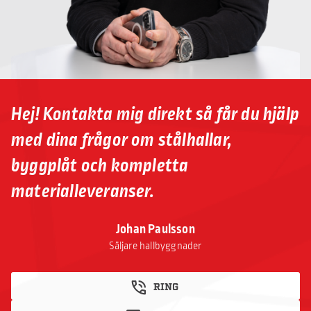
Hej! Kontakta mig direkt så får du hjälp
med dina frågor om stålhallar,
byggplåt och kompletta
materialleveranser.
Johan Paulsson
Säljare hallbyggnader
RING