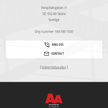
Hospitalsgatan 11
SE-532 40 Skara
Sverige
Org.nummer: 556185-7037
[
Integritetspolicy
]