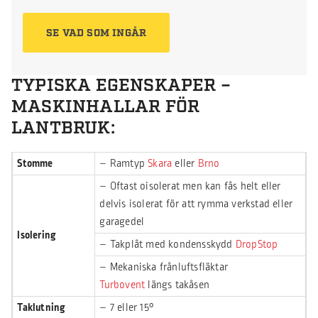
SE VAD SOM INGÅR
TYPISKA EGENSKAPER –
MASKINHALLAR FÖR
LANTBRUK:
Stomme
– Ramtyp
Skara
eller
Brno
– Oftast oisolerat men kan fås helt eller
delvis isolerat för att rymma verkstad eller
garagedel
Isolering
– Takplåt med kondensskydd
DropStop
– Mekaniska frånluftsfläktar
Turbovent
längs takåsen
Taklutning
– 7 eller 15°