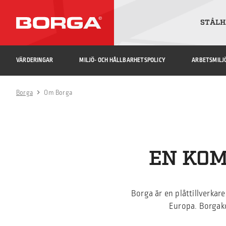
STÅLH
VÄRDERINGAR
MILJÖ- OCH HÅLLBARHETSPOLICY
ARBETSMILJ
Borga
Om Borga
EN KO
Borga är en plåttillverkar
Europa. Borgak