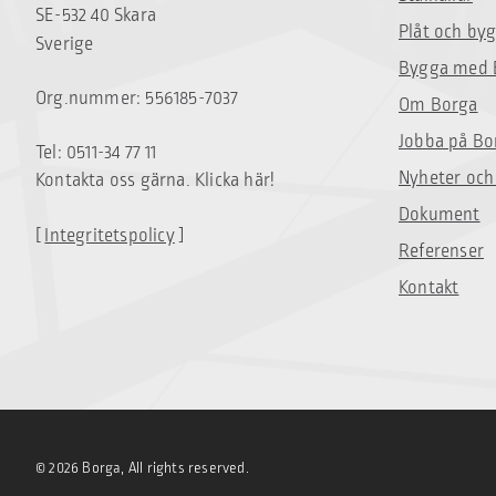
SE-532 40 Skara
Plåt och by
Sverige
Bygga med 
Org.nummer: 556185-7037
Om Borga
Jobba på Bo
Tel: 0511-34 77 11
Nyheter och
Kontakta oss gärna. Klicka här!
Dokument
[
Integritetspolicy
]
Referenser
Kontakt
© 2026 Borga, All rights reserved.