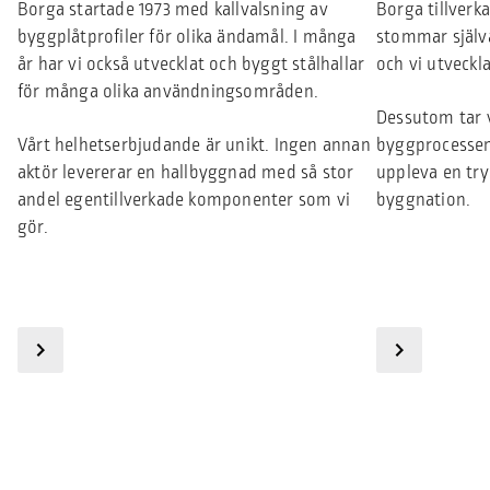
Borga startade 1973 med kallvalsning av
Borga tillverka
byggplåtprofiler för olika ändamål. I många
stommar själv
år har vi också utvecklat och byggt stålhallar
och vi utveckl
för många olika användningsområden.
Dessutom tar v
Vårt helhetserbjudande är unikt. Ingen annan
byggprocessen
aktör levererar en hallbyggnad med så stor
uppleva en tr
andel egentillverkade komponenter som vi
byggnation.
gör.