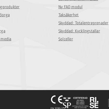
ggprodukter
Ny FAQ modul
Borga
Taksäkerhet
Skyddad: Totalentreprenader
rga
Skyddad: Kycklingstallar
 media
Solceller