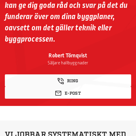
kan ge dig goda råd och svar på det du
funderar över om dina byggplaner,
oavsett om det gäller teknik eller
byggprocessen.
Robert Törnqvist
Säljare hallbyggnader
RING
E-POST
VI JOBBAR SYSTEMATISKT MED