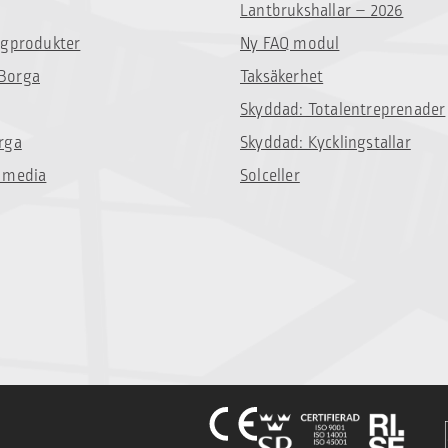
Lantbrukshallar – 2026
ggprodukter
Ny FAQ modul
Borga
Taksäkerhet
Skyddad: Totalentreprenader
rga
Skyddad: Kycklingstallar
 media
Solceller