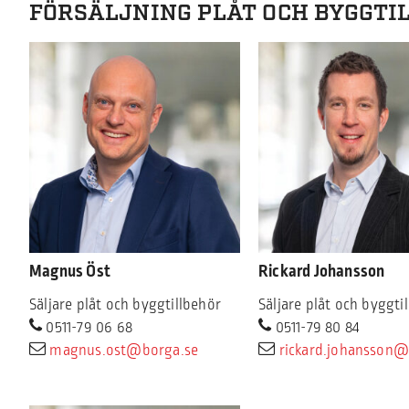
FÖRSÄLJNING PLÅT OCH BYGGTI
Magnus Öst
Rickard Johansson
Säljare plåt och byggtillbehör
Säljare plåt och byggti
0511-79 06 68
0511-79 80 84
magnus.ost@borga.se
rickard.johansson@