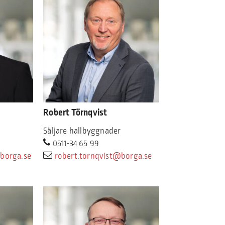
Robert Törnqvist
Säljare hallbyggnader
0511-34 65 99
@borga.se
robert.tornqvist@borga.se