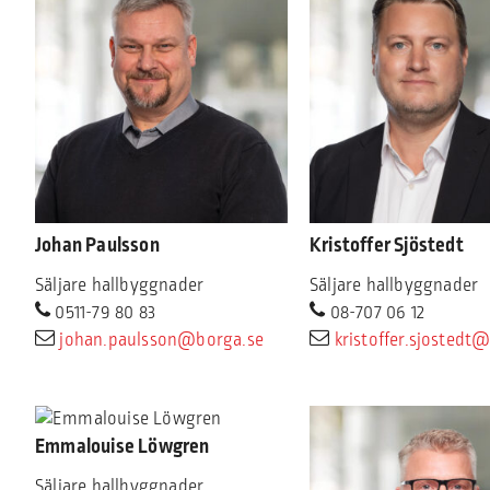
Johan Paulsson
Kristoffer Sjöstedt
Säljare hallbyggnader
Säljare hallbyggnader
0511-79 80 83
08-707 06 12
johan.paulsson@borga.se
kristoffer.sjostedt
Emmalouise Löwgren
Säljare hallbyggnader