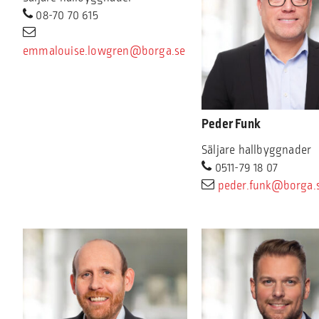
08-70 70 615
emmalouise.lowgren@borga.se
Peder Funk
Säljare hallbyggnader
0511-79 18 07
peder.funk@borga.