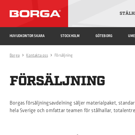
STÅLH
HUVUDKONTOR SKARA
STOCKHOLM
GÖTEBORG
UME
Borga
Kontakta oss
Försäljning
FÖRSÄLJNING
Borgas försäljningsavdelning säljer materialpaket, stand
hela Sverige och omfattar teamen för stålhallar, totalentr