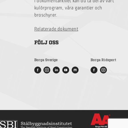
I dokumentarkivet kan du ta del av vårt
kulörprogram, våra garantier och
broschyrer.
Relaterade dokument
FÖLJ OSS
Borga Sverige
Borga Ridsport