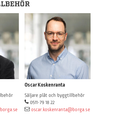
LLBEHÖR
Oscar Koskenranta
llbehör
Säljare plåt och byggtillbehör
0511-79 18 22
borga.se
oscar.koskenranta@borga.se