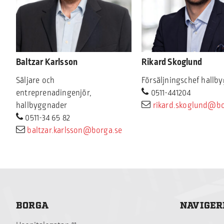
Baltzar Karlsson
Rikard Skoglund
Säljare och
Försäljningschef hallb
entreprenadingenjör,
0511-441204
hallbyggnader
rikard.skoglund@bo
0511-34 65 82
baltzar.karlsson@borga.se
BORGA
NAVIGER