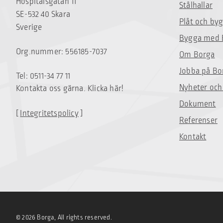
Hospitalsgatan 11
Stålhallar
SE-532 40 Skara
Plåt och by
Sverige
Bygga med 
Org.nummer: 556185-7037
Om Borga
Jobba på Bo
Tel: 0511-34 77 11
Nyheter och
Kontakta oss gärna. Klicka här!
Dokument
[
Integritetspolicy
]
Referenser
Kontakt
© 2026 Borga, All rights reserved.