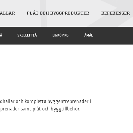
ALLAR
PLÅT OCH BYGGPRODUKTER
REFERENSER
Å
SKELLEFTEÅ
LINKÖPING
ÅMÅL
ardhallar och kompletta byggentreprenader i
eprenader samt plåt och byggtillbehör.