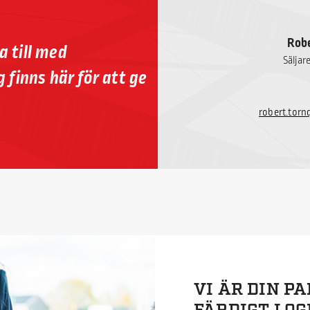
Robe
a till med
Säljar
 finns här för att ge
robert.torn
VI ÄR DIN P