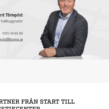
rt Törnqvist
e hallbyggnader
0511-34 65 99
qvist@borga.se
ARTNER FRÅN START TILL