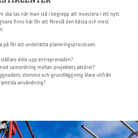
ISTIKCENTER
 ska tas när man stå i begrepp att investera i ett nytt
givare finns här för att föreslå den bästa och mest
n.
a på för att underlätta planeringsprocessen:
eställare dela upp entreprenaden?
med samordning mellan projektets aktörer?
byggnadens stomme och grundläggning klara utifrån
framtida användning?