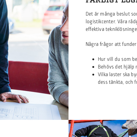
FÄRDIGT LOG
Det är många beslut som
logistikcenter. Våra råd
effektiva tekniklösninge
Några frågor att funder
Hur vill du som b
Behövs det hjälp 
Vilka laster ska 
dess tänkta, och 