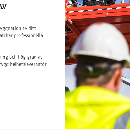
AV
byggnation av ditt
atchar professionella
kning och hög grad av
trygg helhetsleverantör