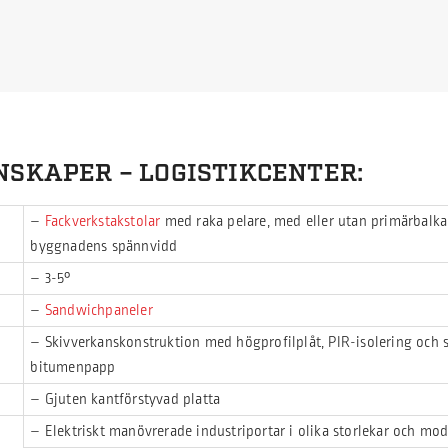
NSKAPER – LOGISTIKCENTER:
–
Fackverkstakstolar
med raka pelare, med eller utan primärbalk
byggnadens spännvidd
– 3-5°
–
Sandwichpaneler
– Skivverkanskonstruktion med högprofilplåt, PIR-isolering och s
bitumenpapp
– Gjuten kantförstyvad platta
– Elektriskt manövrerade industriportar i olika storlekar och mod