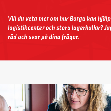
Vill du veta mer om hur Borga kan hjälp
logistikcenter och stora lagerhallar? Jag
råd och svar på dina frågor.