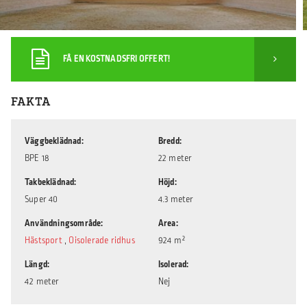
FÅ EN KOSTNADSFRI OFFERT!
FAKTA
Väggbeklädnad
Bredd
BPE 18
22 meter
Takbeklädnad
Höjd
Super 40
4.3 meter
Användningsområde
Area
Hästsport
,
Oisolerade ridhus
924 m²
Längd
Isolerad
42 meter
Nej