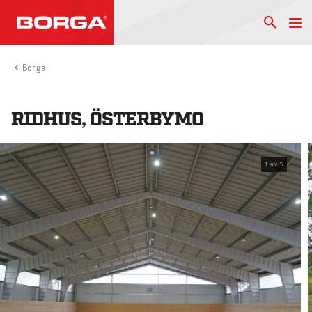
Borga
RIDHUS, ÖSTERBYMO
1
av
5