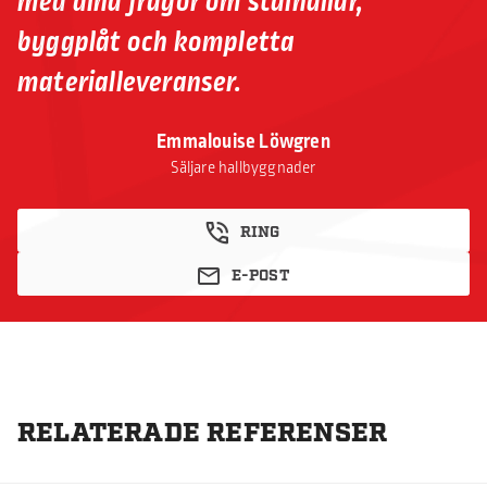
med dina frågor om stålhallar,
byggplåt och kompletta
materialleveranser.
Emmalouise Löwgren
Säljare hallbyggnader
RING
E-POST
RELATERADE REFERENSER