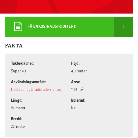
FÅ EN KOSTNADSFRI OFFERT!
FAKTA
Takbeklädnad
Höjd
Super 40
4.3 meter
Användningsområde
Area
Hästsport
,
Oisolerade ridhus
1122 m²
Längd
Isolerad
51 meter
Nej
Bredd
22 meter