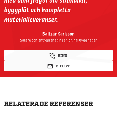
med dina frågor om stålhallar,
byggplåt och kompletta
materialleveranser.
Baltzar Karlsson
Säljare och entreprenadingenjör, hallbyggnader
RING
E-POST
RELATERADE REFERENSER