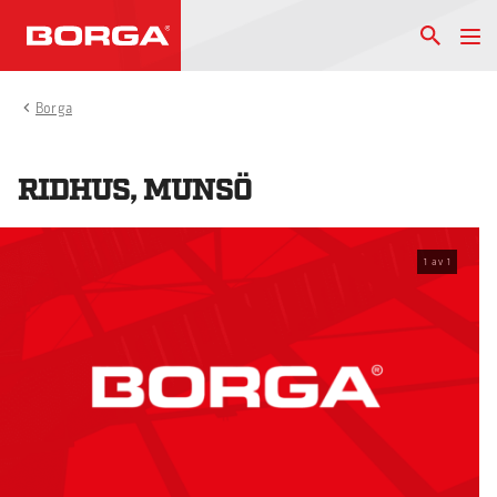
Borga
RIDHUS, MUNSÖ
1
av
1