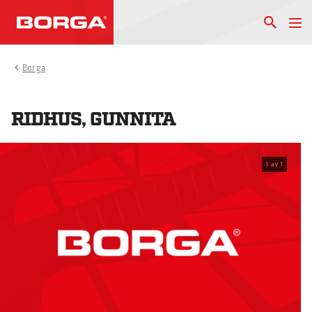
Borga
RIDHUS, GUNNITA
1
av
1