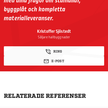
med dina frågor om stålhallar,
byggplåt och kompletta
materialleveranser.
Kristoffer Sjöstedt
Säljare hallbyggnader
RING
E-POST
RELATERADE REFERENSER