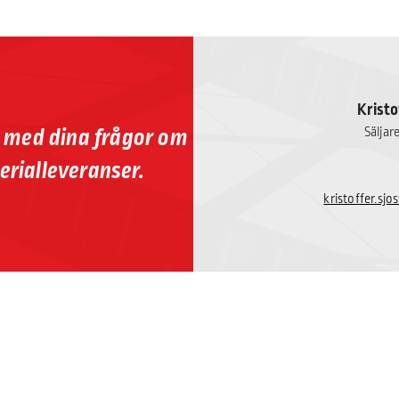
Kristo
p med dina frågor om
Säljar
erialleveranser.
kristoffer.sj