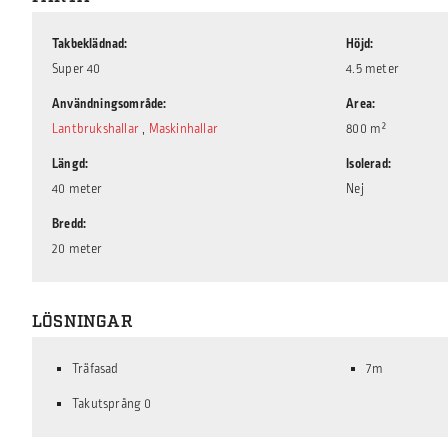
Takbeklädnad
Höjd
Super 40
4.5 meter
Användningsområde
Area
Lantbrukshallar
,
Maskinhallar
800 m²
Längd
Isolerad
40 meter
Nej
Bredd
20 meter
LÖSNINGAR
Träfasad
7m
Takutsprång 0