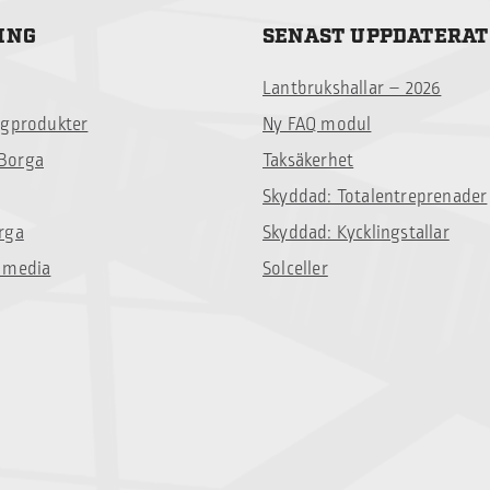
ING
SENAST UPPDATERAT
Lantbrukshallar – 2026
ggprodukter
Ny FAQ modul
Borga
Taksäkerhet
Skyddad: Totalentreprenader
rga
Skyddad: Kycklingstallar
 media
Solceller