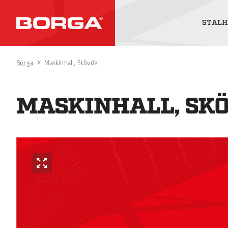
STÅLH
Borga
Maskinhall, Skövde
MASKINHALL, SK