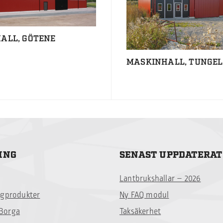
ALL, GÖTENE
MASKINHALL, TUNGE
ING
SENAST UPPDATERAT
Lantbrukshallar – 2026
ggprodukter
Ny FAQ modul
Borga
Taksäkerhet