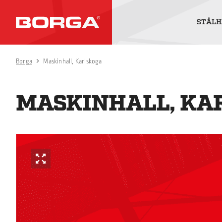
STÅLH
Borga
Maskinhall, Karlskoga
MASKINHALL, KA