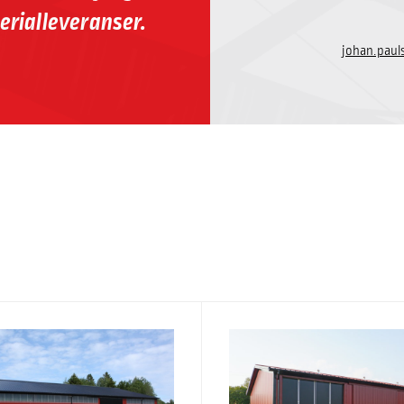
erialleveranser.
johan.pau