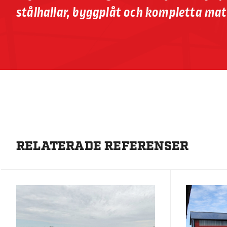
stålhallar, byggplåt och kompletta mat
RELATERADE REFERENSER