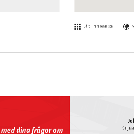
Gå till referenslista
V
Jo
p med dina frågor om
Säljar