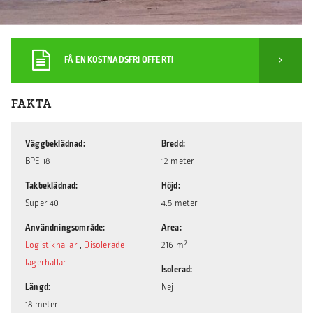
FÅ EN KOSTNADSFRI OFFERT!
FAKTA
Väggbeklädnad
Bredd
BPE 18
12 meter
Takbeklädnad
Höjd
Super 40
4.5 meter
Användningsområde
Area
Logistikhallar
,
Oisolerade
216 m²
lagerhallar
Isolerad
Längd
Nej
18 meter