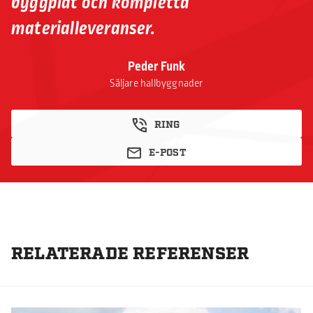
byggplåt och kompletta
materialleveranser.
Peder Funk
Säljare hallbyggnader
RING
E-POST
RELATERADE REFERENSER