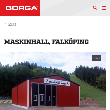
Borga
MASKINHALL, FALKÖPING
1
av
1