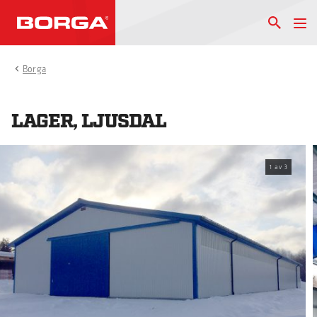
Borga
LAGER, LJUSDAL
1
av
3