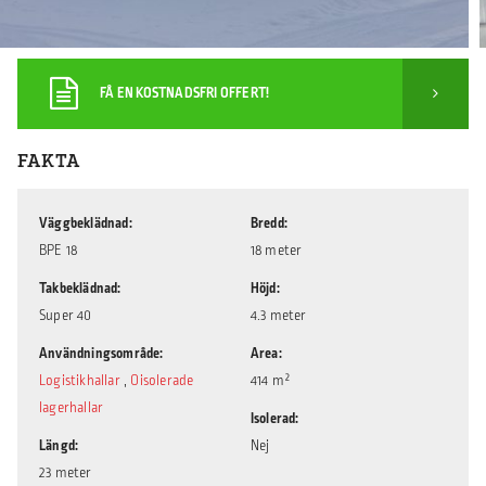
FÅ EN KOSTNADSFRI OFFERT!
FAKTA
Väggbeklädnad
Bredd
BPE 18
18 meter
Takbeklädnad
Höjd
Super 40
4.3 meter
Användningsområde
Area
Logistikhallar
,
Oisolerade
414 m²
lagerhallar
Isolerad
Längd
Nej
23 meter