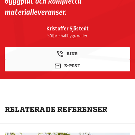
byggplåt och kompletta
materialleveranser.
Kristoffer Sjöstedt
Säljare hallbyggnader
RING
E-POST
RELATERADE REFERENSER