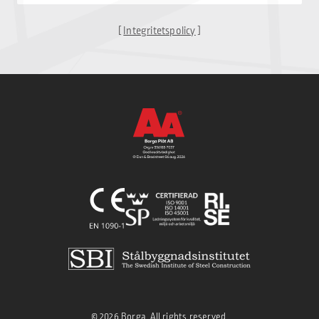
[
Integritetspolicy
]
© 2026 Borga, All rights reserved.