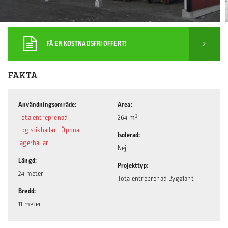
FÅ EN KOSTNADSFRI OFFERT!
FAKTA
Användningsområde
Area
Totalentreprenad
,
264 m²
Logistikhallar
,
Öppna
Isolerad
lagerhallar
Nej
Längd
Projekttyp
24 meter
Totalentreprenad Bygglant
Bredd
11 meter