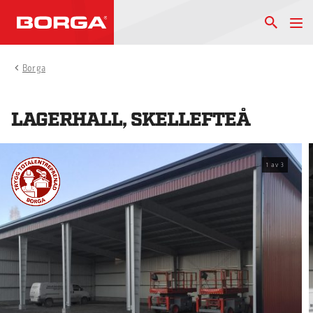
Borga
LAGERHALL, SKELLEFTEÅ
1
av
3