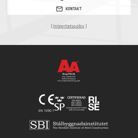
[
Integritetspolicy
]