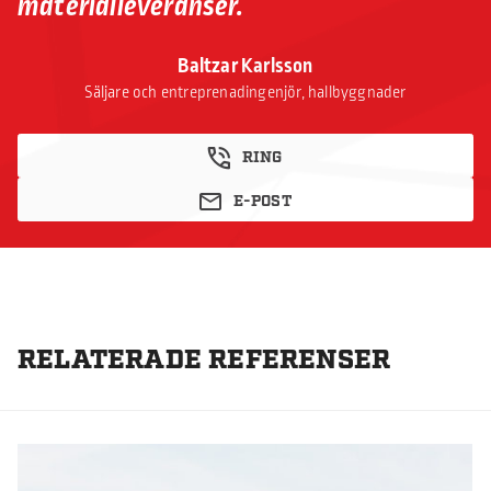
materialleveranser.
Baltzar Karlsson
Säljare och entreprenadingenjör, hallbyggnader
RING
E-POST
RELATERADE REFERENSER