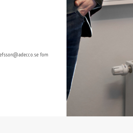
sefsson@adecco.se
fom