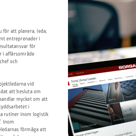
för att planera, leda,
mt entreprenader i
esultatansvar för
 i affärsområde
chef och
rojektledarna vid
ndat att besluta om
 handlar mycket om att
kyddsarbetet i
a rutiner inom logistik
f. Inom
ledarnas förmåga att