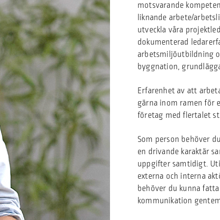
motsvarande kompetens 
liknande arbete/arbetsl
utveckla våra projektl
dokumenterad ledarerfa
arbetsmiljöutbildning
byggnation, grundlägg
Erfarenhet av att arbet
gärna inom ramen för ett
företag med flertalet s
Som person behöver du 
en drivande karaktär sa
uppgifter samtidigt. Ut
externa och interna ak
behöver du kunna fatta 
kommunikation gentemo