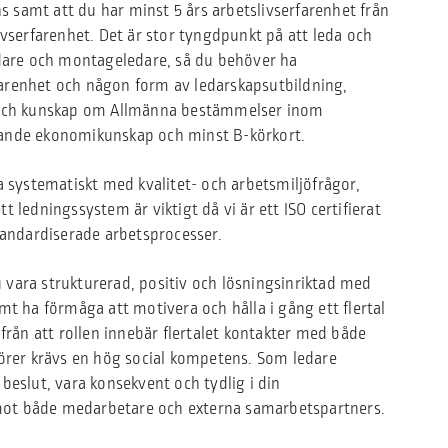
samt att du har minst 5 års arbetslivserfarenhet från
ivserfarenhet. Det är stor tyngdpunkt på att leda och
edare och montageledare, så du behöver ha
renhet och någon form av ledarskapsutbildning,
 och kunskap om Allmänna bestämmelser inom
ande ekonomikunskap och minst B-körkort.
a systematiskt med kvalitet- och arbetsmiljöfrågor,
 ledningssystem är viktigt då vi är ett ISO certifierat
tandardiserade arbetsprocesser.
vara strukturerad, positiv och lösningsinriktad med
mt ha förmåga att motivera och hålla i gång ett flertal
ifrån att rollen innebär flertalet kontakter med både
törer krävs en hög social kompetens. Som ledare
beslut, vara konsekvent och tydlig i din
t både medarbetare och externa samarbetspartners.