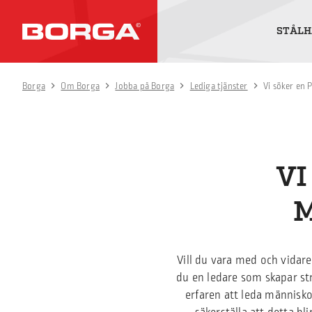
STÅLH
Borga
Om Borga
Jobba på Borga
Lediga tjänster
Vi söker en 
VI
M
Vill du vara med och vidare
du en ledare som skapar st
erfaren att leda människo