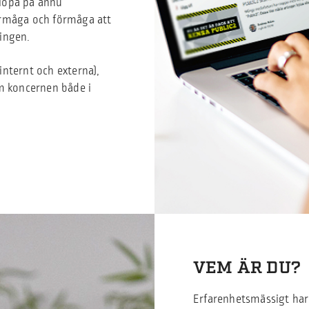
 löpa på ännu
örmåga och förmåga att
ingen.
nternt och externa),
m koncernen både i
VEM ÄR DU?
Erfarenhetsmässigt har