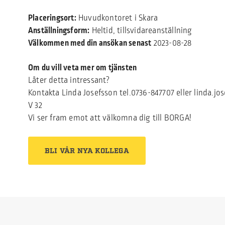
Placeringsort:
Huvudkontoret i Skara
Anställningsform:
Heltid, tillsvidareanställning
Välkommen med din ansökan senast
2023-08-28
Om du vill veta mer om tjänsten
Låter detta intressant?
Kontakta Linda Josefsson tel.0736-847707 eller
linda.jo
V 32
Vi ser fram emot att välkomna dig till BORGA!
BLI VÅR NYA KOLLEGA