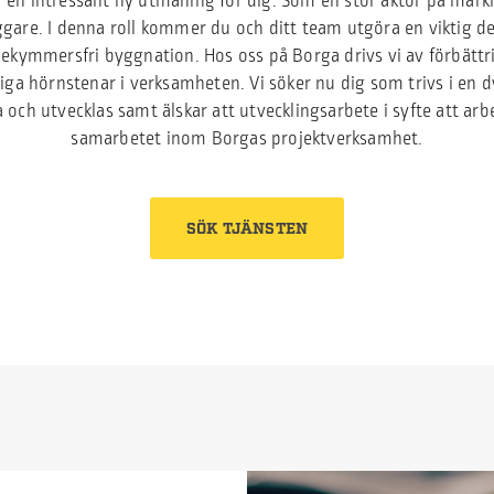
ir en intressant ny utmaning för dig. Som en stor aktör på markn
are. I denna roll kommer du och ditt team utgöra en viktig del
ekymmersfri byggnation. Hos oss på Borga drivs vi av förbättr
tiga hörnstenar i verksamheten. Vi söker nu dig som trivs i en 
 och utvecklas samt älskar att utvecklingsarbete i syfte att ar
samarbetet inom Borgas projektverksamhet.
SÖK TJÄNSTEN