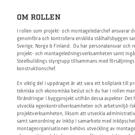
OM ROLLEN
I rollen som projekt- och montageledarchef ansvarar du 
genomföra och kontrollera enskilda stålhallsbyggen sa
Sverige, Norge & Finland. Du har personalansvar och r
projekt- och montageledningsverksamheten samt ingår
Steelbuildings styrgrupp tillsammans med försäljnings
konstruktionschef.
En viktig del i uppdraget är att vara ett bollplank till p
tekniska och ekonomiska beslut och du har i rollen ma
förändringar i byggprojekt utifrån dessa aspekter. Det
utveckla egenkontrollverksamheten och arbetsmiljö-/s
projektverksamheten, liksom att utveckla administrativ
samt samordning av inköp i samarbete med inköpsche
montageorganisationen behövs utveckling av montage