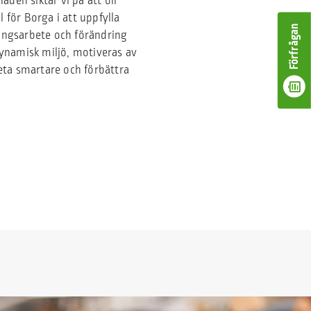
aden siktar vi på att bli
 för Borga i att uppfylla
Förfrågan
ingsarbete och förändring
dynamisk miljö, motiveras av
beta smartare och förbättra