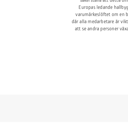
säkerställa att detta bl
Europas ledande hallbygg
varumärkeslöftet om en b
där alla medarbetare är vik
att se andra personer växa