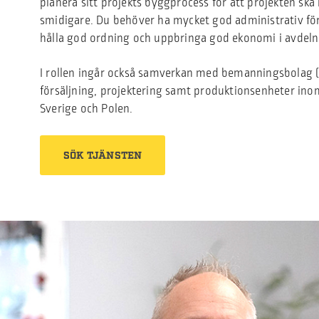
planera sitt projekts byggprocess för att projekten ska
smidigare. Du behöver ha mycket god administrativ f
hålla god ordning och uppbringa god ekonomi i avdeln
I rollen ingår också samverkan med bemanningsbolag (i
försäljning, projektering samt produktionsenheter ino
Sverige och Polen.
SÖK TJÄNSTEN