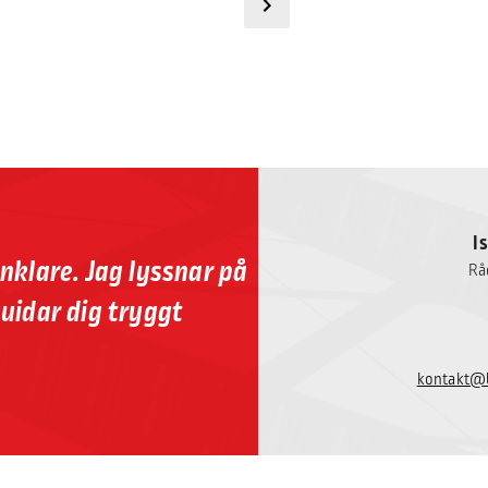
I
nklare. Jag lyssnar på
Rå
guidar dig tryggt
kontakt@b