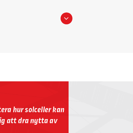
era hur solceller kan
ig att dra nytta av