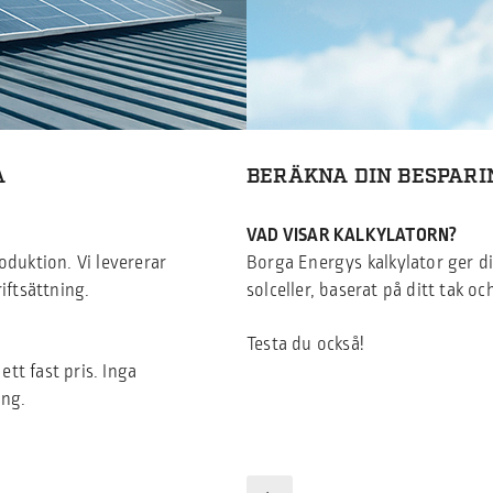
A
BERÄKNA DIN BESPARI
VAD VISAR KALKYLATORN?
oduktion. Vi levererar
Borga Energys kalkylator ger d
riftsättning.
solceller, baserat på ditt tak o
Testa du också!
ett fast pris. Inga
ing.