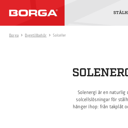
STÅLH
Borga
Byggtillbehör
Solceller
SOLENERG
Solenergi är en naturlig
solcellslösningar för stå
hänger ihop: från takplåt o