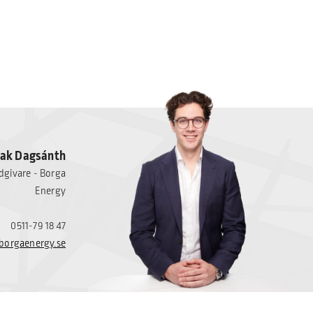
sak Dagsánth
dgivare - Borga
Energy
0511-79 18 47
orgaenergy.se