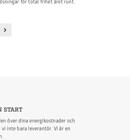
lösningar för total frihet året runt.
N START
ollen över dina energikostnader och
vi inte bara leverantör. Vi är en
n.