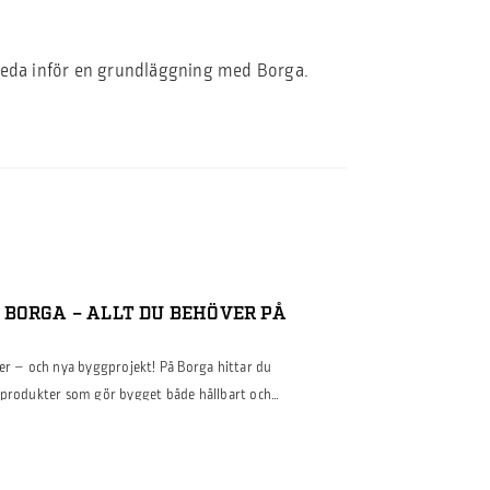
ereda inför en grundläggning med Borga.
BORGA – ALLT DU BEHÖVER PÅ
ter – och nya byggprojekt! På Borga hittar du
gprodukter som gör bygget både hållbart och
om industri-, lantbruks- eller
t från takberäknaren, som hjälper till att planera
em för takavvattning som […]