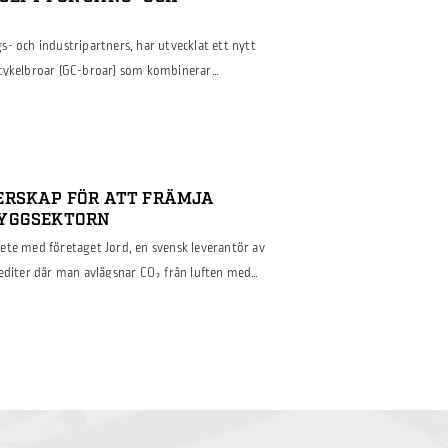
- och industripartners, har utvecklat ett nytt
 cykelbroar (GC-broar) som kombinerar
et. Projektet, som fått stöd från Vinnova inom
t ”Lighter”, introducerar en metod för att
ng av rostfritt stål. Genom att utnyttja
binerat med lasersvetsad brodäck […]
ERSKAP FÖR ATT FRÄMJA
BYGGSEKTORN
ete med företaget Jord, en svensk leverantör av
rediter där man avlägsnar CO₂ från luften med
förnybara produkter. Detta strategiska
i båda företagens åtagande att främja hållbara
läppen inom byggbranschen. Vi har förvärvat