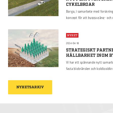
CYKELBROAR
Borga, i samarbete med forsknings
koncept för att bygga gång- och
hållbarhet med kostnadseffektivit
Strategiska Innovationsprogramme
NYHET
konstruera GC-broar med användni
trapetsprofilerade brobalkar kom
2024-04-18
STRATEGISKT PARTN
HÅLLBARHET INOM 
Vi har ett spännande nytt samarb
fasta biobränslen och koldioxidk
snabbväxande C4-gräs och skapar 
samarbete är en viktig milstolpe 
NYHETSARKIV
metoder och minska koldioxiduts
36000 ton […]