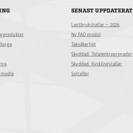
ING
SENAST UPPDATERAT
Lantbrukshallar – 2026
ggprodukter
Ny FAQ modul
Borga
Taksäkerhet
Skyddad: Totalentreprenader
rga
Skyddad: Kycklingstallar
 media
Solceller