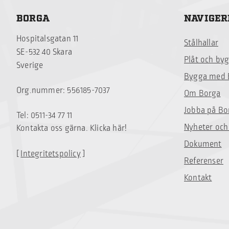
BORGA
NAVIGER
Hospitalsgatan 11
Stålhallar
SE-532 40 Skara
Plåt och by
Sverige
Bygga med 
Org.nummer: 556185-7037
Om Borga
Jobba på Bo
Tel: 0511-34 77 11
Nyheter och
Kontakta oss gärna. Klicka här!
Dokument
[
Integritetspolicy
]
Referenser
Kontakt