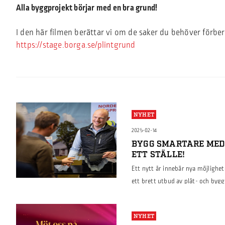
Alla byggprojekt börjar med en bra grund!
I den här filmen berättar vi om de saker du behöver förb
https://stage.borga.se/plintgrund
NYHET
2025-02-14
BYGG SMARTARE MED 
ETT STÄLLE!
Ett nytt år innebär nya möjlighe
ett brett utbud av plåt- och byg
effektivt, oavsett om det handlar 
logistikbyggnader. Vi erbjuder all
NYHET
rätt lösning, till kompletta syst