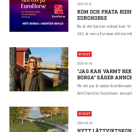
2025-01-13
KOM OCH PRATA RID
EUROHORSE
Nu är det bara en månad kvar. Vi 
23/2, är norra Europas största mö
fartfyllda uppvisningar i paddock
ridsportsutrustning och lär dig o
NYHET
Mässan är i anslutning till Gothe
2024-10-30
”JAG KAN VARMT RE
BORGA” SÄGER ANNC
För ett par år sedan överlämnade 
AnnCharlotte Gustafsson, ansvari
AB i Strängnäs. Vi blev nyfikna p
byggnationen med oss, nu så här e
NYHET
Anncharlotte.
2024-05-07
NYTT LÄTTVIKTSKON