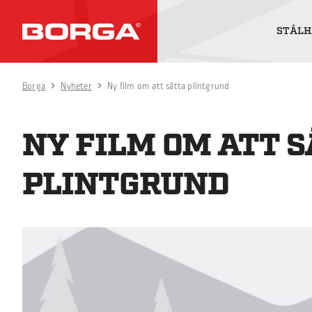
STÅLH
Borga
Nyheter
Ny film om att sätta plintgrund
NY FILM OM ATT 
PLINTGRUND