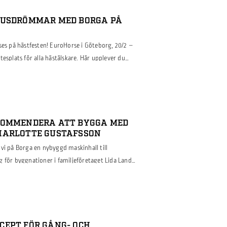
HUSDRÖMMAR MED BORGA PÅ
ses på hästfesten! EuroHorse i Göteborg, 20/2 –
tesplats för alla hästälskare. Här upplever du
en, shoppar allt inom häst- och
m rasföreningar, avel och svensk hästnäring.
nburg Horse Show. […]
KOMMENDERA ATT BYGGA MED
HARLOTTE GUSTAFSSON
vi på Borga en nybyggd maskinhall till
g för byggnationer i familjeföretaget Lida Land
å att höra hur Anncharlotte upplevde
n tid efteråt. Läs mer i vår intervju med
CEPT FÖR GÅNG- OCH