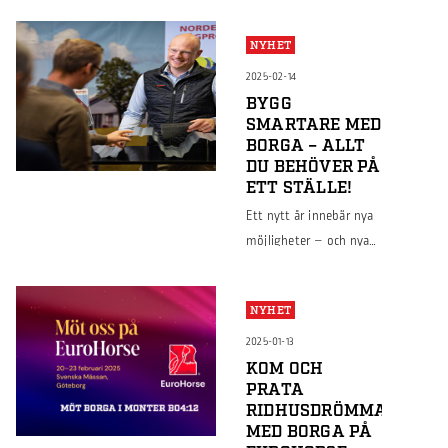
NYHET
2025-02-14
BYGG
SMARTARE MED
BORGA – ALLT
DU BEHÖVER PÅ
ETT STÄLLE!
Ett nytt år innebär nya
möjligheter – och nya
byggprojekt! På Borga
hittar du ett brett
NYHET
utbud av plåt- och
byggprodukter som gör
2025-01-13
bygget både hållbart
KOM OCH
PRATA
och effektivt, oavsett
RIDHUSDRÖMMAR
om det handlar om
MED BORGA PÅ
industri-, lantbruks-