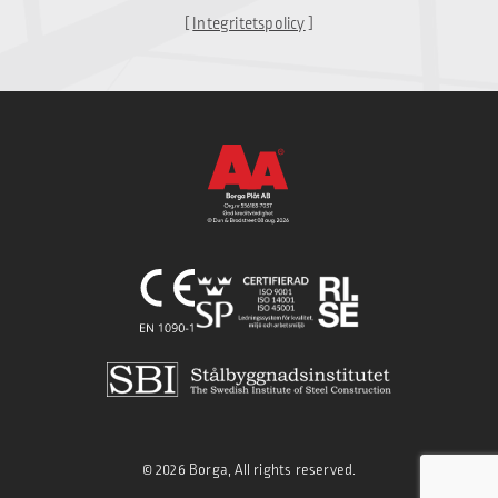
inom byggbranschen. Vi
[
Integritetspolicy
]
har förvärvat 36000 ton
[…]
© 2026 Borga, All rights reserved.