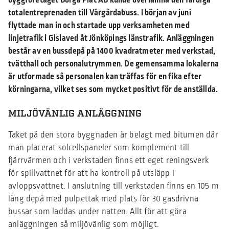
byggföretaget Borga Plåt AB kunde överlämna den färdiga
totalentreprenaden till Vårgårdabuss. I början av juni
flyttade man in och startade upp verksamheten med
linjetrafik i Gislaved åt Jönköpings länstrafik. Anläggningen
består av en bussdepå på 1400 kvadratmeter med verkstad,
tvätthall och personalutrymmen. De gemensamma lokalerna
är utformade så personalen kan träffas för en fika efter
körningarna, vilket ses som mycket positivt för de anställda.
MILJÖVÄNLIG ANLÄGGNING
Taket på den stora byggnaden är belagt med bitumen där
man placerat solcellspaneler som komplement till
fjärrvärmen och i verkstaden finns ett eget reningsverk
för spillvattnet för att ha kontroll på utsläpp i
avloppsvattnet. I anslutning till verkstaden finns en 105 m
lång depå med pulpettak med plats för 30 gasdrivna
bussar som laddas under natten. Allt för att göra
anläggningen så miljövänlig som möjligt.