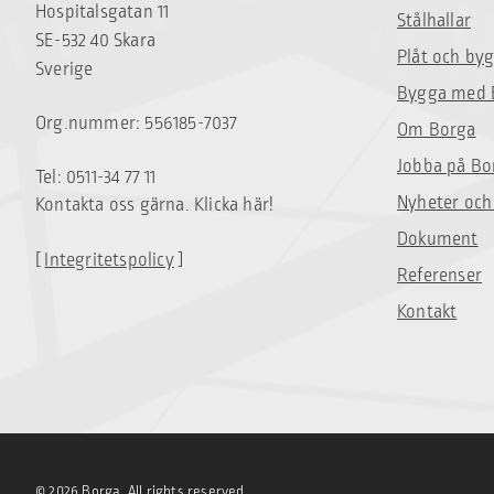
Hospitalsgatan 11
Stålhallar
SE-532 40 Skara
Plåt och by
Sverige
Bygga med 
Org.nummer: 556185-7037
Om Borga
Jobba på Bo
Tel: 0511-34 77 11
Nyheter och
Kontakta oss gärna. Klicka här!
Dokument
[
Integritetspolicy
]
Referenser
Kontakt
© 2026 Borga, All rights reserved.