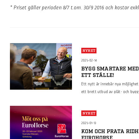
* Priset gäller perioden 8/7 t.om. 30/9 2016 och kostar ex
NYHET
2025-02-14
BYGG SMARTARE MED 
ETT STÄLLE!
Ett nytt år innebär nya möjlighe
ett brett utbud av plåt- och byg
effektivt, oavsett om det handlar 
logistikbyggnader. Vi erbjuder all
NYHET
rätt lösning, till kompletta syst
2025-01-13
KOM OCH PRATA RID
EUROHORSE