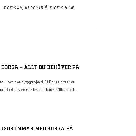
kl. moms 49,90 och inkl. moms 62,40
BORGA – ALLT DU BEHÖVER PÅ
ter – och nya byggprojekt! På Borga hittar du
gprodukter som gör bygget både hållbart och
om industri-, lantbruks- eller
t från takberäknaren, som hjälper till att planera
em för takavvattning som […]
HUSDRÖMMAR MED BORGA PÅ