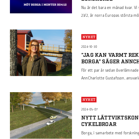
Nu är det bara en månad kvar. Vi 
23/2, är norra Europas största mö
fartfyllda uppvisningar i paddock
ridsportsutrustning och lär dig o
NYHET
Mässan är i anslutning till Gothe
2024-10-30
”JAG KAN VARMT RE
BORGA” SÄGER ANNC
För ett par år sedan överlämnade 
AnnCharlotte Gustafsson, ansvari
AB i Strängnäs. Vi blev nyfikna p
byggnationen med oss, nu så här e
NYHET
Anncharlotte.
2024-05-07
NYTT LÄTTVIKTSKON
CYKELBROAR
Borga, i samarbete med forsknings