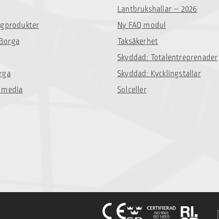
Lantbrukshallar – 2026
ggprodukter
Ny FAQ modul
Borga
Taksäkerhet
Skyddad: Totalentreprenader
rga
Skyddad: Kycklingstallar
 media
Solceller