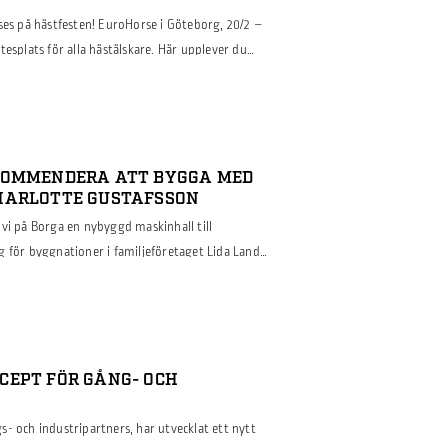
ses på hästfesten! EuroHorse i Göteborg, 20/2 –
tesplats för alla hästälskare. Här upplever du
en, shoppar allt inom häst- och
m rasföreningar, avel och svensk hästnäring.
nburg Horse Show. […]
KOMMENDERA ATT BYGGA MED
HARLOTTE GUSTAFSSON
vi på Borga en nybyggd maskinhall till
g för byggnationer i familjeföretaget Lida Land
å att höra hur Anncharlotte upplevde
n tid efteråt. Läs mer i vår intervju med
CEPT FÖR GÅNG- OCH
- och industripartners, har utvecklat ett nytt