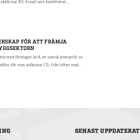
 cykelbroar (GC-broar) som kombinerar
et. Projektet, som fått stöd från Vinnova inom
t ”Lighter”, introducerar en metod för att
ng av rostfritt stål. Genom att utnyttja
binerat med lasersvetsad brodäck […]
ERSKAP FÖR ATT FRÄMJA
BYGGSEKTORN
ete med företaget Jord, en svensk leverantör av
rediter där man avlägsnar CO₂ från luften med
förnybara produkter. Detta strategiska
i båda företagens åtagande att främja hållbara
läppen inom byggbranschen. Vi har förvärvat
ING
SENAST UPPDATERAT