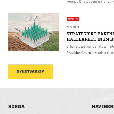
koncept för att bygga gång- och
hållbarhet med kostnadseffektivit
Strategiska Innovationsprogramme
NYHET
konstruera GC-broar med användni
trapetsprofilerade brobalkar kom
2024-04-18
STRATEGISKT PARTN
HÅLLBARHET INOM 
Vi har ett spännande nytt samarb
fasta biobränslen och koldioxidk
snabbväxande C4-gräs och skapar 
samarbete är en viktig milstolpe 
NYHETSARKIV
metoder och minska koldioxiduts
36000 ton […]
BORGA
NAVIGER