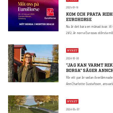
rätt lösning, till kompletta syst
2025-01-13
KOM OCH PRATA RID
EUROHORSE
Nu är det bara en månad kvar. Vi 
23/2, är norra Europas största mö
fartfyllda uppvisningar i paddock
ridsportsutrustning och lär dig o
NYHET
Mässan är i anslutning till Gothe
2024-10-30
”JAG KAN VARMT RE
BORGA” SÄGER ANNC
För ett par år sedan överlämnade 
AnnCharlotte Gustafsson, ansvari
AB i Strängnäs. Vi blev nyfikna p
byggnationen med oss, nu så här e
NYHET
Anncharlotte.
2024-05-07