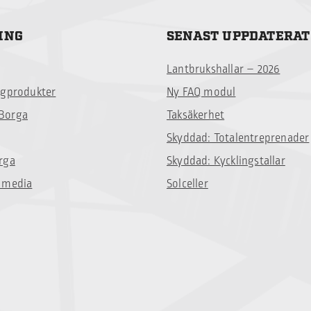
ING
SENAST UPPDATERAT
Lantbrukshallar – 2026
ggprodukter
Ny FAQ modul
Borga
Taksäkerhet
Skyddad: Totalentreprenader
rga
Skyddad: Kycklingstallar
 media
Solceller