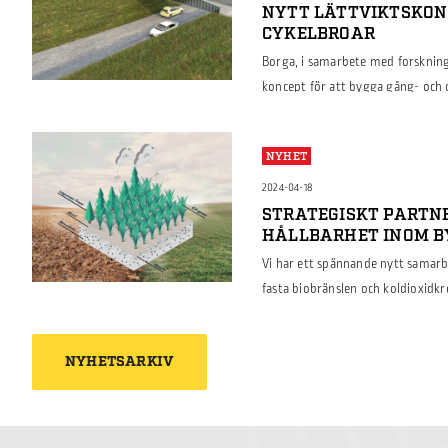
NYTT LÄTTVIKTSKON
CYKELBROAR
Borga, i samarbete med forsknings
koncept för att bygga gång- och
hållbarhet med kostnadseffektivit
Strategiska Innovationsprogramme
NYHET
konstruera GC-broar med användni
trapetsprofilerade brobalkar kom
2024-04-18
STRATEGISKT PARTN
HÅLLBARHET INOM 
Vi har ett spännande nytt samarb
fasta biobränslen och koldioxidk
snabbväxande C4-gräs och skapar 
samarbete är en viktig milstolpe 
NYHETSARKIV
metoder och minska koldioxiduts
36000 ton […]