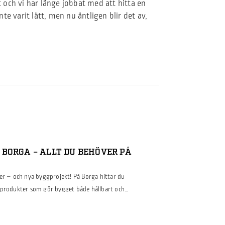
t och vi har länge jobbat med att hitta en
nte varit lätt, men nu äntligen blir det av,
BORGA – ALLT DU BEHÖVER PÅ
ter – och nya byggprojekt! På Borga hittar du
gprodukter som gör bygget både hållbart och
om industri-, lantbruks- eller
t från takberäknaren, som hjälper till att planera