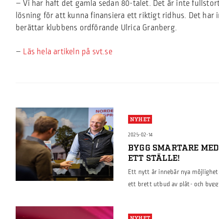
– Vi har haft det gamla sedan 80-talet. Det är inte fullstor
lösning för att kunna finansiera ett riktigt ridhus. Det har i
berättar klubbens ordförande Ulrica Granberg.
–
Läs hela artikeln på svt.se
NYHET
2025-02-14
BYGG SMARTARE MED 
ETT STÄLLE!
Ett nytt år innebär nya möjlighe
ett brett utbud av plåt- och byg
effektivt, oavsett om det handlar 
logistikbyggnader. Vi erbjuder all
NYHET