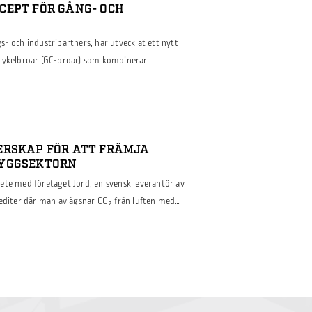
CEPT FÖR GÅNG- OCH
- och industripartners, har utvecklat ett nytt
 cykelbroar (GC-broar) som kombinerar
et. Projektet, som fått stöd från Vinnova inom
t ”Lighter”, introducerar en metod för att
ng av rostfritt stål. Genom att utnyttja
binerat med lasersvetsad brodäck […]
ERSKAP FÖR ATT FRÄMJA
BYGGSEKTORN
ete med företaget Jord, en svensk leverantör av
rediter där man avlägsnar CO₂ från luften med
förnybara produkter. Detta strategiska
i båda företagens åtagande att främja hållbara
läppen inom byggbranschen. Vi har förvärvat