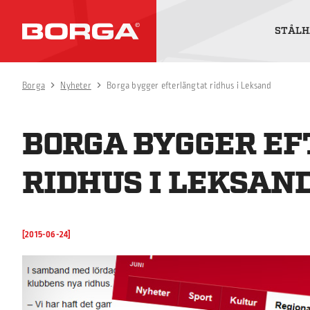
STÅLH
Borga
Nyheter
Borga bygger efterlängtat ridhus i Leksand
BORGA BYGGER E
RIDHUS I LEKSAN
[2015-06-24]