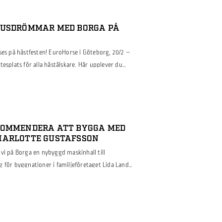
em för takavvattning som […]
HUSDRÖMMAR MED BORGA PÅ
ses på hästfesten! EuroHorse i Göteborg, 20/2 –
tesplats för alla hästälskare. Här upplever du
en, shoppar allt inom häst- och
m rasföreningar, avel och svensk hästnäring.
nburg Horse Show. […]
KOMMENDERA ATT BYGGA MED
HARLOTTE GUSTAFSSON
vi på Borga en nybyggd maskinhall till
g för byggnationer i familjeföretaget Lida Land
å att höra hur Anncharlotte upplevde
n tid efteråt. Läs mer i vår intervju med