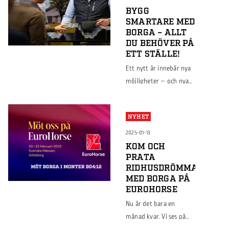
BYGG
SMARTARE MED
BORGA – ALLT
DU BEHÖVER PÅ
ETT STÄLLE!
Ett nytt år innebär nya
möjligheter – och nya
byggprojekt! På Borga
hittar du ett brett
NYHET
utbud av plåt- och
byggprodukter som gör
2025-01-13
bygget både hållbart
KOM OCH
PRATA
och effektivt, oavsett
RIDHUSDRÖMMAR
om det handlar om
MED BORGA PÅ
industri-, lantbruks-
EUROHORSE
eller logistikbyggnader.
Nu är det bara en
Vi erbjuder allt från
månad kvar. Vi ses på
takberäknaren, som