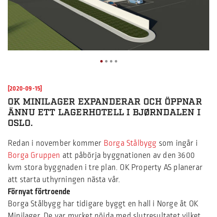
[2020-09-15]
OK MINILAGER EXPANDERAR OCH ÖPPNAR
ÄNNU ETT LAGERHOTELL I BJØRNDALEN I
OSLO.
Redan i november kommer
Borga Stålbygg
som ingår i
Borga Gruppen
att påbörja byggnationen av den 3600
kvm stora byggnaden i tre plan. OK Property AS planerar
att starta uthyrningen nästa vår.
Förnyat förtroende
Borga Stålbygg har tidigare byggt en hall i Norge åt OK
Minilager. De var mycket nöjda med slutresultatet vilket