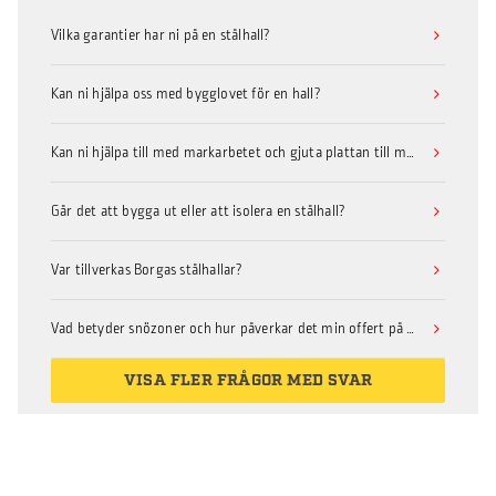
Vilka garantier har ni på en stålhall?
Kan ni hjälpa oss med bygglovet för en hall?
Kan ni hjälpa till med markarbetet och gjuta plattan till min hallbyggnad?
Går det att bygga ut eller att isolera en stålhall?
Var tillverkas Borgas stålhallar?
Vad betyder snözoner och hur påverkar det min offert på hall?
VISA FLER FRÅGOR MED SVAR