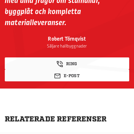
med dina frågor om stålhallar,
byggplåt och kompletta
materialleveranser.
Robert Törnqvist
Säljare hallbyggnader
RING
E-POST
RELATERADE REFERENSER