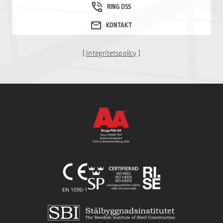
[
Integritetspolicy
]