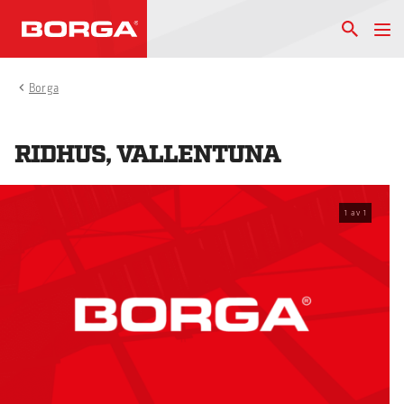
Borga
RIDHUS, VALLENTUNA
1
av
1