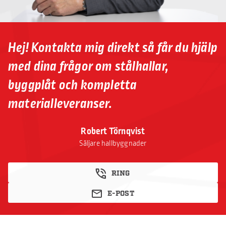
Hej! Kontakta mig direkt så får du hjälp
med dina frågor om stålhallar,
byggplåt och kompletta
materialleveranser.
Robert Törnqvist
Säljare hallbyggnader
RING
E-POST