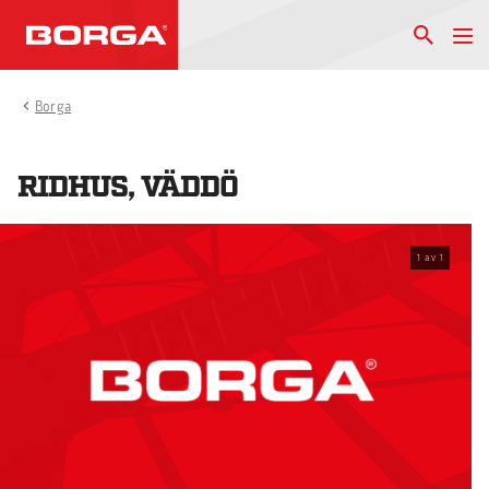
Borga
RIDHUS, VÄDDÖ
1
av
1