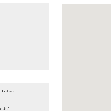
d kantbalk
nklädd)