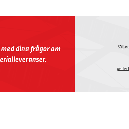
p med dina frågor om
Säljar
erialleveranser.
peder