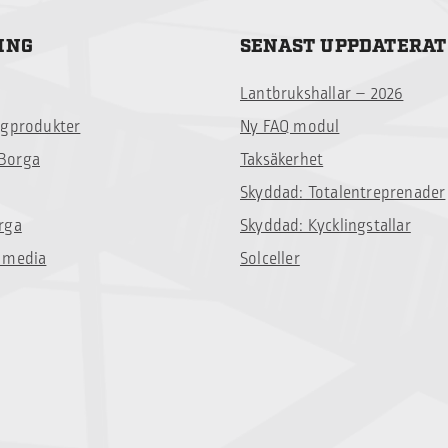
ING
SENAST UPPDATERAT
Lantbrukshallar – 2026
ggprodukter
Ny FAQ modul
Borga
Taksäkerhet
Skyddad: Totalentreprenader
rga
Skyddad: Kycklingstallar
 media
Solceller