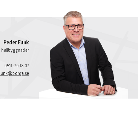
Peder Funk
e hallbyggnader
0511-79 18 07
.funk@borga.se