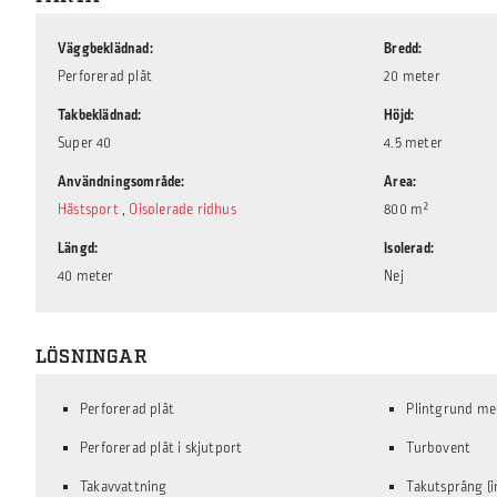
Väggbeklädnad
Bredd
Perforerad plåt
20 meter
Takbeklädnad
Höjd
Super 40
4.5 meter
Användningsområde
Area
Hästsport
,
Oisolerade ridhus
800 m²
Längd
Isolerad
40 meter
Nej
LÖSNINGAR
Perforerad plåt
Plintgrund me
Perforerad plåt i skjutport
Turbovent
Takavvattning
Takutsprång (i