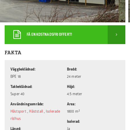
FÅ EN KOSTNADSFRI OFFERT!
FAKTA
Väggbeklädnad
Bredd
BPE 18
24 meter
Takbeklädnad
Höjd
Super 40
4.5 meter
Användningsområde
Area
Hästsport
,
Häststall
,
Isolerade
1800 m²
ridhus
Isolerad
Längd
Ja