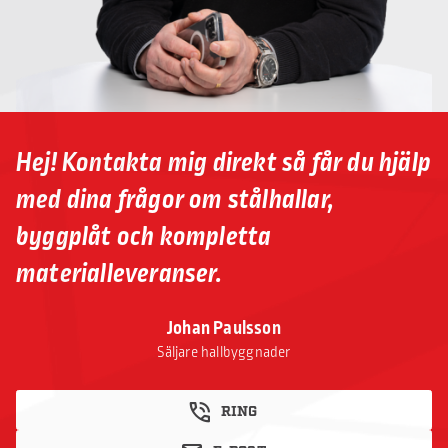
Hej! Kontakta mig direkt så får du hjälp
med dina frågor om stålhallar,
byggplåt och kompletta
materialleveranser.
Johan Paulsson
Säljare hallbyggnader
RING