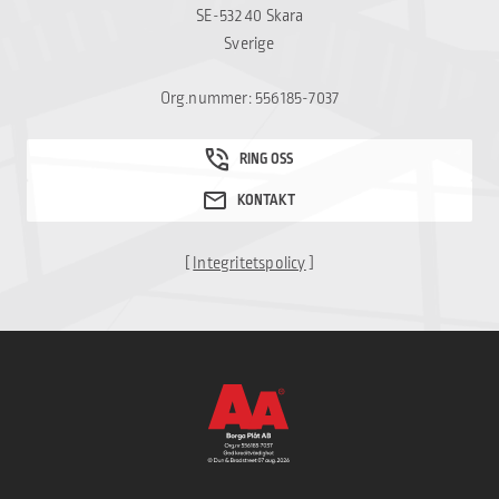
SE-532 40 Skara
Sverige
Org.nummer: 556185-7037
[
Integritetspolicy
]