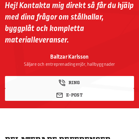
Hej! Kontakta mig direkt så får du hjälp
med dina frågor om stålhallar,
byggplåt och kompletta
materialleveranser.
Baltzar Karlsson
Säljare och entreprenadingenjör, hallbyggnader
RING
E-POST