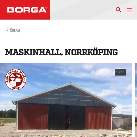
Borga
MASKINHALL, NORRKÖPING
1
av
3