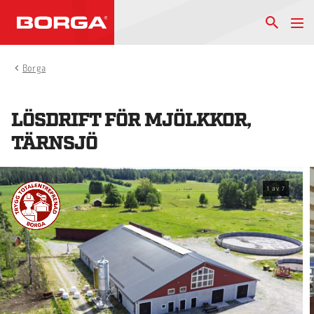
Borga
LÖSDRIFT FÖR MJÖLKKOR,
TÄRNSJÖ
1
av
7