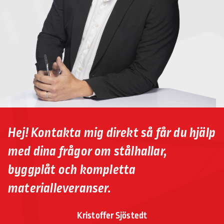
Hej! Kontakta mig direkt så får du hjälp
med dina frågor om stålhallar,
byggplåt och kompletta
materialleveranser.
Kristoffer Sjöstedt