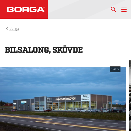
Borga
BILSALONG, SKÖVDE
1
av
5