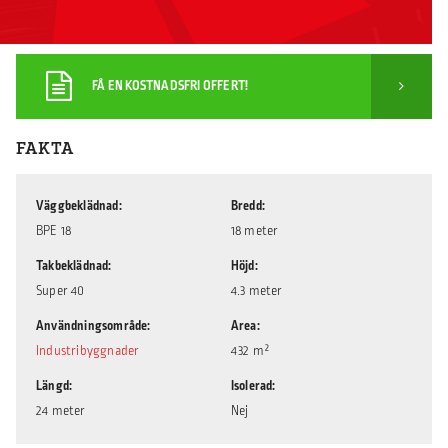
FÅ EN KOSTNADSFRI OFFERT!
FAKTA
Väggbeklädnad
Bredd
BPE 18
18 meter
Takbeklädnad
Höjd
Super 40
4.3 meter
Användningsområde
Area
Industribyggnader
432 m²
Längd
Isolerad
24 meter
Nej