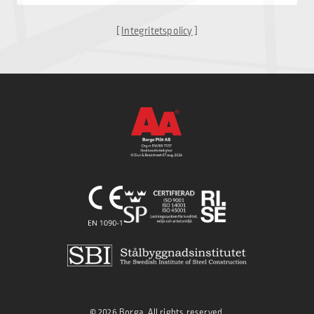
[
Integritetspolicy
]
© 2026 Borga, All rights reserved.