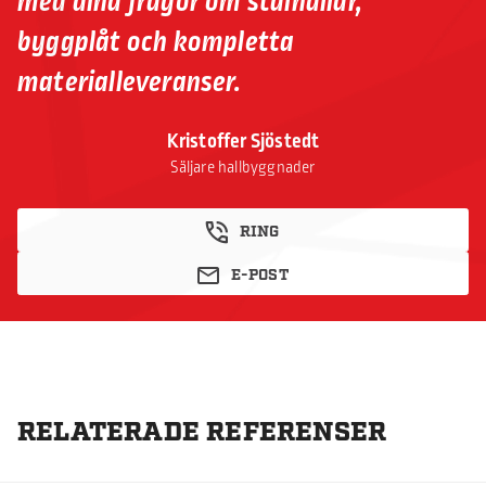
med dina frågor om stålhallar,
byggplåt och kompletta
materialleveranser.
Kristoffer Sjöstedt
Säljare hallbyggnader
RING
E-POST
RELATERADE REFERENSER