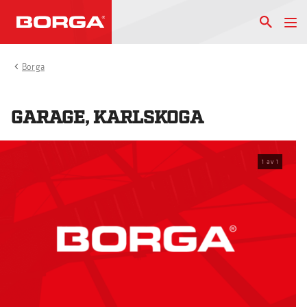
Borga
GARAGE, KARLSKOGA
1
av
1