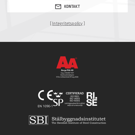
[
Integritetspolicy
]